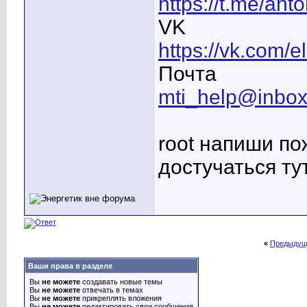
https://t.me/ant
VK
https://vk.com/
Почта
mti_help@inbox
root напиши по
достучаться ту
«
Предыдущ
Ваши права в разделе
Вы
не можете
создавать новые темы
Вы
не можете
отвечать в темах
Вы
не можете
прикреплять вложения
Вы
не можете
редактировать свои сообщения