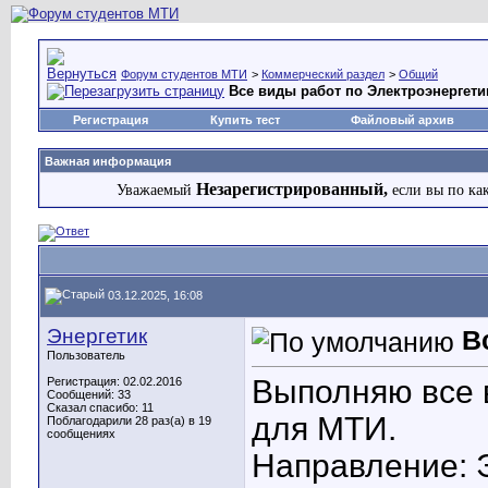
Форум студентов МТИ
>
Коммерческий раздел
>
Общий
Все виды работ по Электроэнергети
Регистрация
Купить тест
Файловый архив
Важная информация
Незарегистрированный,
Уважаемый
если вы по ка
03.12.2025, 16:08
Энергетик
В
Пользователь
Выполняю все 
Регистрация: 02.02.2016
Сообщений: 33
Сказал спасибо: 11
для МТИ.
Поблагодарили 28 раз(а) в 19
сообщениях
Направление: 