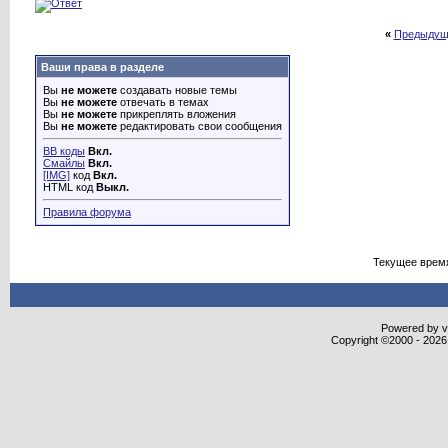
«
Предыдущ
Ваши права в разделе
Вы
не можете
создавать новые темы
Вы
не можете
отвечать в темах
Вы
не можете
прикреплять вложения
Вы
не можете
редактировать свои сообщения
BB коды
Вкл.
Смайлы
Вкл.
[IMG]
код
Вкл.
HTML код
Выкл.
Правила форума
Текущее врем
Powered by vB
Copyright ©2000 - 2026,