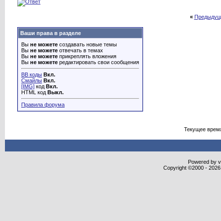
«
Предыдущ
Ваши права в разделе
Вы
не можете
создавать новые темы
Вы
не можете
отвечать в темах
Вы
не можете
прикреплять вложения
Вы
не можете
редактировать свои сообщения
BB коды
Вкл.
Смайлы
Вкл.
[IMG]
код
Вкл.
HTML код
Выкл.
Правила форума
Текущее врем
Powered by vB
Copyright ©2000 - 2026,