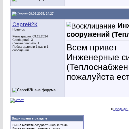
09.03.2025, 14:27
Сергей2К
Ин
Новичок
сооружений (Теп
Регистрация: 09.11.2024
Сообщений: 3
Сказал спасибо: 1
Всем привет
Поблагодарили 1 раз в 1
сообщении
Инженерные си
(Теплоснабжени
пожалуйста ест
«
Предыдущ
Ваши права в разделе
Вы
не можете
создавать новые темы
Вы
не можете
отвечать в темах