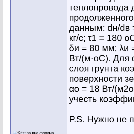
теплопровода 
продолженного
данным: dн/dв =
кг/с; τ1 = 180 
δи = 80 мм; λи =
Вт/(м·оС). Дл
слоя грунта к
поверхности зе
αо = 18 Вт/(м2
учесть коэффиц
P.S. Нужно не 