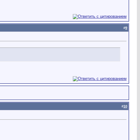
#
9
#
10