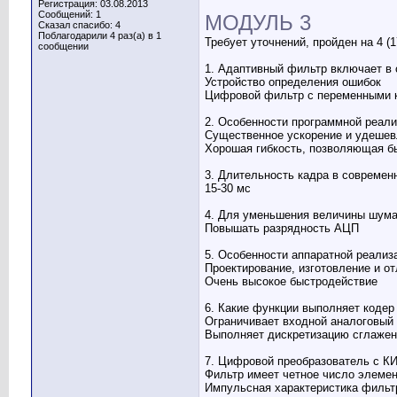
Регистрация: 03.08.2013
Сообщений: 1
МОДУЛЬ 3
Сказал спасибо: 4
Поблагодарили 4 раз(а) в 1
Требует уточнений, пройден на 4 (
сообщении
1. Адаптивный фильтр включает в 
Устройство определения ошибок
Цифровой фильтр с переменными
2. Особенности программной реал
Существенное ускорение и удешевл
Хорошая гибкость, позволяющая б
3. Длительность кадра в современ
15-30 мс
4. Для уменьшения величины шума
Повышать разрядность АЦП
5. Особенности аппаратной реали
Проектирование, изготовление и о
Очень высокое быстродействие
6. Какие функции выполняет коде
Ограничивает входной аналоговый
Выполняет дискретизацию сглажен
7. Цифровой преобразователь с К
Фильтр имеет четное число элеме
Импульсная характеристика фильт