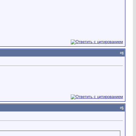
#
4
#
5