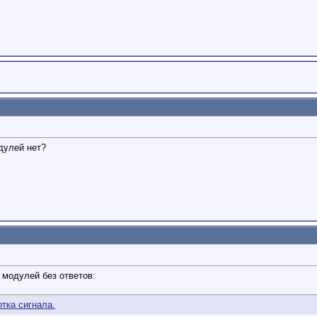
дулей нет?
модулей без ответов:
тка сигнала.