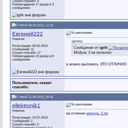
Сказал спасибо: 0
Поблагодарили 17 раз(а) в 3
сообщениях
29.03.2015, 12:25
Евгений222
Новичок
Цитата:
Регистрация: 09.06.2013
Сообщение от
igrik
Сообщений: 11
Модуль 3 на отлично
Сказал спасибо: 17
Поблагодарили 10 раз(а) в 8
сообщениях
а можно выложить ЭТО ОТЛИЧНО
Пользователь сказал
cпасибо:
21.06.2015, 09:46
ellektronik1
Новичок
на отлично
модуль 3.rar
Регистрация: 14.07.2014
Сообщений: 2
Сказал спасибо: 0
Поблагодарили 3 раз(а) в 1