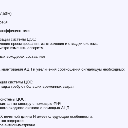
17,50%)
себя:
 коэффициентами
изации системы ЦОС:
ение проектирования, изготовления и отладки системы
ыстро изменять алгоритм
ных вокодерах составляет:
 квантования АЦП и увеличения соотношения сигнал/шум необходимо:
зации системы ЦОС:
тладка требуют больших временных затрат
р системы ЦОС:
 сигнал по спектру с помощью ФНЧ
ного входного сигнала с помощью АЦП
ИХ нечетной длины N имеет следующие особенности:
нтов задержки
ра антисимметрична