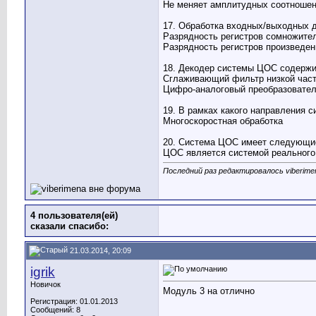
Не меняет амплитудных соотношен
17. Обработка входных/выходных 
Разрядность регистров сомножител
Разрядность регистров произведени
18. Декодер системы ЦОС содержи
Сглаживающий фильтр низкой час
Цифро-аналоговый преобразовател
19. В рамках какого направления 
Многоскоростная обработка
20. Система ЦОС имеет следующие
ЦОС является системой реального
Последний раз редактировалось viberimen
4 пользователя(ей)
сказали cпасибо:
21.03.2014, 20:09
igrik
Новичок
Модуль 3 на отлично
Регистрация: 01.01.2013
Сообщений: 8