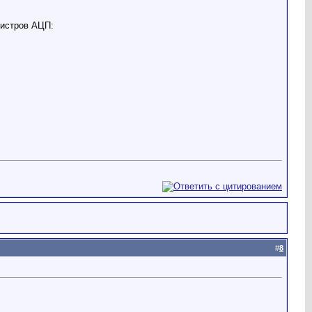
гистров АЦП:
#
8