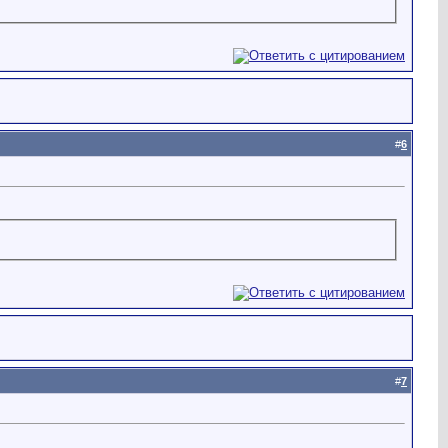
#
6
#
7