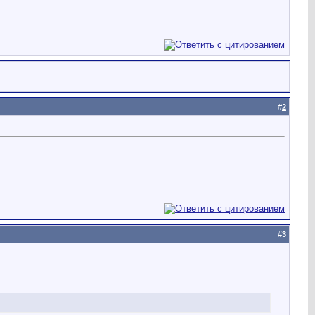
#
2
#
3