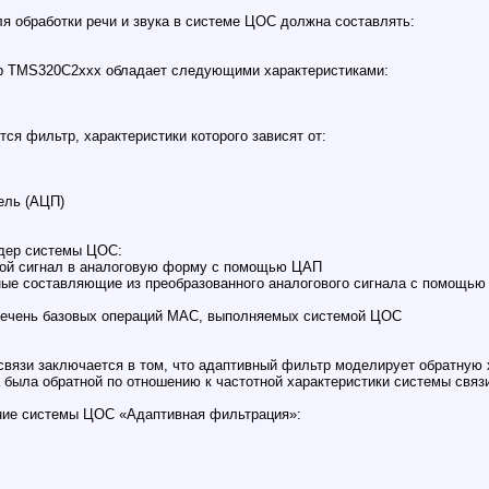
я обработки речи и звука в системе ЦОС должна составлять:
р TMS320C2xxx обладает следующими характеристиками:
ся фильтр, характеристики которого зависят от:
ель (АЦП)
одер системы ЦОС:
вой сигнал в аналоговую форму с помощью ЦАП
ные составляющие из преобразованного аналогового сигнала с помощь
перечень базовых операций МАС, выполняемых системой ЦОС
 связи заключается в том, что адаптивный фильтр моделирует обратную 
 была обратной по отношению к частотной характеристики системы связ
ение системы ЦОС «Адаптивная фильтрация»: