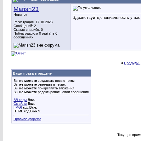
Marish23
Новичок
Здравствуйте,специальность у вас
Регистрация: 17.10.2023
Сообщений: 2
Сказал спасибо: 0
Поблагодарили 0 раз(а) в 0
сообщениях
«
Предыдущ
Ваши права в разделе
Вы
не можете
создавать новые темы
Вы
не можете
отвечать в темах
Вы
не можете
прикреплять вложения
Вы
не можете
редактировать свои сообщения
BB коды
Вкл.
Смайлы
Вкл.
[IMG]
код
Вкл.
HTML код
Выкл.
Правила форума
Текущее врем