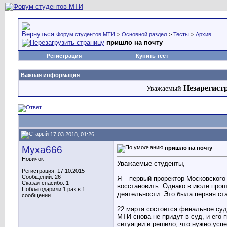
Форум студентов МТИ
>
Основной раздел
>
Тесты
>
Архив
пришло на почту
Регистрация
Купить тест
Важная информация
Незарегист
Уважаемый
17.03.2018, 01:26
Муха666
пришло на почту
Новичок
Уважаемые студенты,
Регистрация: 17.10.2015
Сообщений: 26
Я – первый проректор Московского 
Сказал спасибо: 1
восстановить. Однако в июле прош
Поблагодарили 1 раз в 1
деятельности. Это была первая ст
сообщении
22 марта состоится финальное суд
МТИ снова не придут в суд, и его 
ситуации и решило, что нужно усп