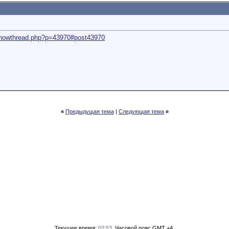
u/showthread.php?p=43970#post43970
«
Предыдущая тема
|
Следующая тема
»
Текущее время:
02:53
. Часовой пояс GMT +4.