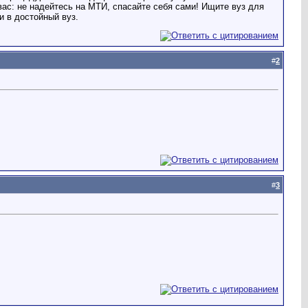
ас: не надейтесь на МТИ, спасайте себя сами! Ищите вуз для
и в достойный вуз.
#
2
#
3