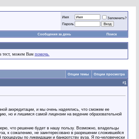
Имя
Запомнить?
Пароль
Сообщения за день
Поиск
а тест, можем Вам
помочь.
Опции темы
Опции просмотра
#
1
нной аккредитации, и мы очень надеялись, что сможем ее
цию, но и лишимся самой лицензии на ведение образовательной
верю, что решение будет в нашу пользу. Возможно, владельцы
 вуза, к сожалению, не заинтересовано в разрешении сложившейся
й процедуры по ликвидации и банкротству вуза. Я по-человечески