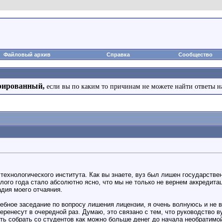
Файловый архив
Справка
Сообщество
рированный,
если вы по каким то причинам не можете найти ответы н
технологического института. Как вы знаете, вуз был лишен государстве
лого года стало абсолютно ясно, что мы не только не вернем аккредита
адия моего отчаяния.
ебное заседание по вопросу лишения лицензии, я очень волнуюсь и не 
перенесут в очередной раз. Думаю, это связано с тем, что руководство
еть собрать со студентов как можно больше денег до начала необратимо