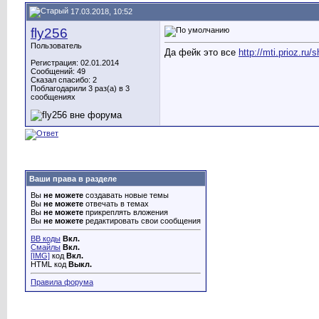
17.03.2018, 10:52
fly256
Пользователь
Да фейк это все
http://mti.prioz.r
Регистрация: 02.01.2014
Сообщений: 49
Сказал спасибо: 2
Поблагодарили 3 раз(а) в 3
сообщениях
Ваши права в разделе
Вы
не можете
создавать новые темы
Вы
не можете
отвечать в темах
Вы
не можете
прикреплять вложения
Вы
не можете
редактировать свои сообщения
BB коды
Вкл.
Смайлы
Вкл.
[IMG]
код
Вкл.
HTML код
Выкл.
Правила форума