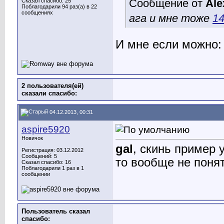
Сообщение от
Ale
Сказал спасибо: 25
Поблагодарили 94 раз(а) в 22
сообщениях
ага и мне тоже
1
И мне если можно
2 пользователя(ей)
сказали cпасибо:
04.12.2013, 00:31
aspire5920
Новичок
gal
, скинь пример 
Регистрация: 03.12.2012
Сообщений: 5
то вообще не понятн
Сказал спасибо: 16
Поблагодарили 1 раз в 1
сообщении
Пользователь сказал
cпасибо: