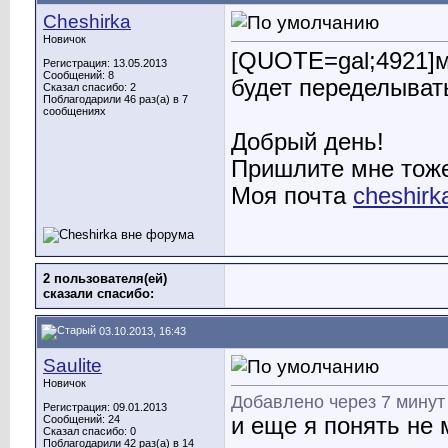
Cheshirka
Новичок
[QUOTE=gal;4921]мо
Регистрация: 13.05.2013
Сообщений: 8
будет переделыват
Сказал спасибо: 2
Поблагодарили 46 раз(а) в 7
сообщениях
Добрый день!
Пришлите мне тоже 
Моя почта
cheshir
2 пользователя(ей)
сказали cпасибо:
03.10.2013, 16:43
Saulite
Новичок
Добавлено через 7 минут
Регистрация: 09.01.2013
Сообщений: 24
и еще я понять не 
Сказал спасибо: 0
Поблагодарили 42 раз(а) в 14