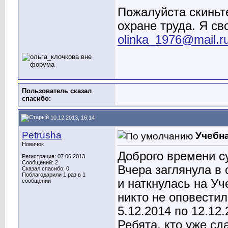
Пожалуйста скиньт
охране труда. Я св
olinka_1976@mail.r
Пользователь сказал
cпасибо:
10.12.2013, 16:14
Petrusha
Учебна
Новичок
Доброго времени су
Регистрация: 07.06.2013
Сообщений: 2
Вчера заглянула в 
Сказал спасибо: 0
Поблагодарили 1 раз в 1
и наткнулась на Уч
сообщении
никто не оповестил,
5.12.2014 по 12.12
Ребята, кто уже сд