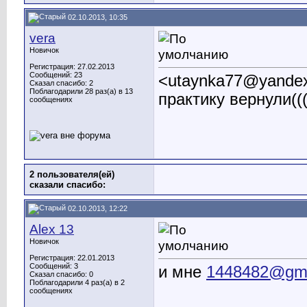
02.10.2013, 10:35
vera
Новичок
Регистрация: 27.02.2013
Сообщений: 23
<
utaynka77@yandex
Сказал спасибо: 2
Поблагодарили 28 раз(а) в 13
практику вернули((
сообщениях
2 пользователя(ей)
сказали cпасибо:
02.10.2013, 12:22
Alex 13
Новичок
Регистрация: 22.01.2013
Сообщений: 3
и мне
1448482@gma
Сказал спасибо: 0
Поблагодарили 4 раз(а) в 2
сообщениях