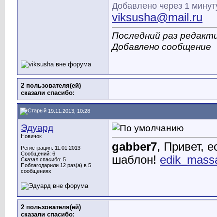
Добавлено через 1 минут
viksusha@mail.ru
Последний раз редакти
Добавлено сообщение
2 пользователя(ей)
сказали cпасибо:
19.11.2013, 10:28
Эдуард
Новичок
gabber7
, Привет, 
Регистрация: 11.01.2013
Сообщений: 6
шаблон!
edik_mass
Сказал спасибо: 5
Поблагодарили 12 раз(а) в 5
сообщениях
2 пользователя(ей)
сказали cпасибо: