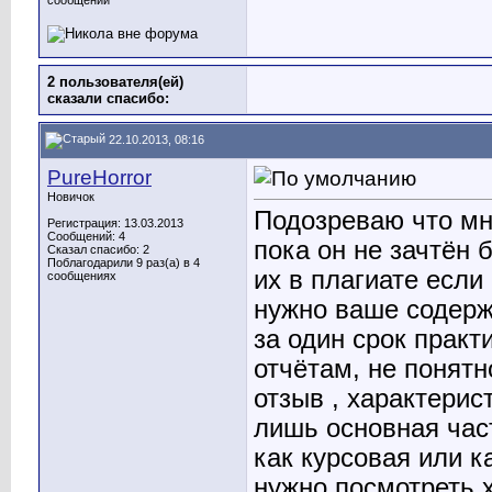
сообщении
2 пользователя(ей)
сказали cпасибо:
22.10.2013, 08:16
PureHorror
Новичок
Подозреваю что мно
Регистрация: 13.03.2013
Сообщений: 4
пока он не зачтён 
Сказал спасибо: 2
Поблагодарили 9 раз(а) в 4
их в плагиате если
сообщениях
нужно ваше содерж
за один срок практ
отчётам, не понятн
отзыв , характерис
лишь основная част
как курсовая или к
нужно посмотреть х