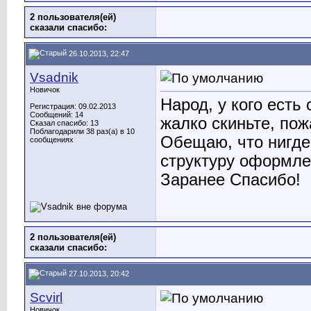
2 пользователя(ей)
сказали cпасибо:
26.10.2013, 22:47
Vsadnik
Новичок
Народ, у кого есть 
Регистрация: 09.02.2013
Сообщений: 14
жалко скиньте, пож
Сказал спасибо: 13
Поблагодарили 38 раз(а) в 10
Обещаю, что нигде 
сообщениях
структуру оформле
Заранее Спасибо!
2 пользователя(ей)
сказали cпасибо:
27.10.2013, 20:42
Scvirl
Новичок