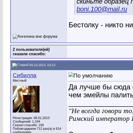
скиньте образец 
boni.100@mail.ru
Бестолку - никто ни
2 пользователя(ей)
сказали cпасибо:
09.10.2013, 03:13
Сибилла
Местный
Да лучше бы сюда 
чем эмейлы палить
________________
"Не всегда говори то
Римский император 
Регистрация: 08.01.2013
Сообщений: 1,194
Сказал спасибо: 165
Поблагодарили 712 раз(а) в 614
сообщениях