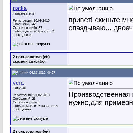
natka
Пользователь
привет! скиньте мн
Регистрация: 16.09.2013
Сообщений: 42
опаздываю... двоеч
Сказал спасибо: 37
Поблагодарили 3 раз(а) в 2
сообщениях
2 пользователя(ей)
сказали cпасибо:
04.11.2013, 09:57
vera
Новичок
Производственная п
Регистрация: 27.02.2013
Сообщений: 23
нужно,для примерн
Сказал спасибо: 2
Поблагодарили 28 раз(а) в 13
сообщениях
2 пользователя(ей)