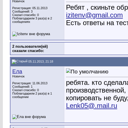
Новичок
Ребят , скиньте об
Регистрация: 05.11.2013
Сообщений: 3
izitenv@gmail.com
Сказал спасибо: 0
Поблагодарили 3 раз(а) в 2
Есть ответы на те
сообщениях
2 пользователя(ей)
сказали cпасибо:
05.11.2013, 21:18
Ела
Новичок
ребята. кто сделал
Регистрация: 11.06.2013
Сообщений: 1
производственной, 
Сказал спасибо: 0
Поблагодарили 2 раз(а) в 1
копировать не буду
сообщении
Lenk05@.mail.ru