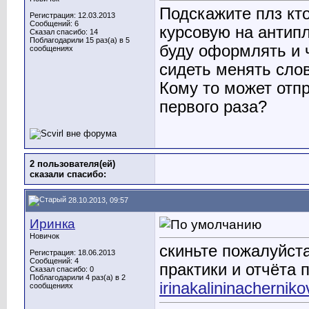
Подскажите плз кто
Регистрация: 12.03.2013
Сообщений: 6
курсовую на антип
Сказал спасибо: 14
Поблагодарили 15 раз(а) в 5
буду оформлять и ч
сообщениях
сидеть менять слов
Кому то может отп
первого раза?
2 пользователя(ей)
сказали cпасибо:
28.10.2013, 09:57
Иринка
Новичок
скиньте пожалуйст
Регистрация: 18.06.2013
Сообщений: 4
практики и отчёта 
Сказал спасибо: 0
Поблагодарили 4 раз(а) в 2
irinakalininachernik
сообщениях