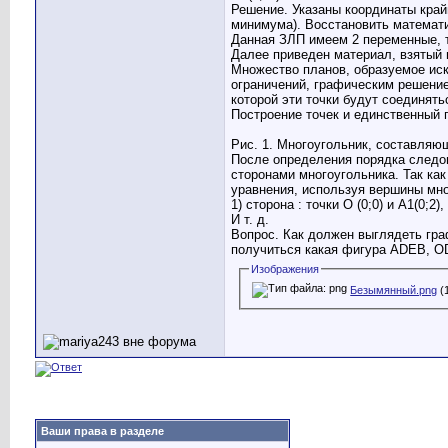
Решение. Указаны координаты край
минимума). Восстановить математ
Данная ЗЛП имеем 2 переменные, т
Далее приведен материал, взятый 
Множество планов, образуемое иск
ограничений, графическим решение
которой эти точки будут соединять
Построение точек и единственный 
Рис. 1. Многоугольник, составля
После определения порядка следов
сторонами многоугольника. Так ка
уравнения, используя вершины мно
1) сторона : точки О (0;0) и А1(0;2),
И т. д.
Вопрос. Как должен выглядеть гра
получиться какая фигура ADEB, O
Изображения
Безымянный.png
(
Ваши права в разделе