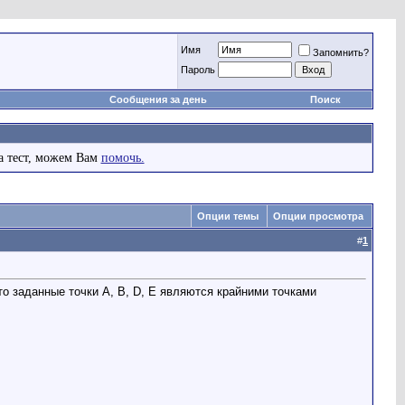
Имя
Запомнить?
Пароль
Сообщения за день
Поиск
а тест, можем Вам
помочь.
Опции темы
Опции просмотра
#
1
то заданные точки A, B, D, E являются крайними точками