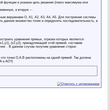
ой функции и указана цель решения (поиск максимума или
еменную, а вторую – .
ым вершинами О, А1, А2, А3, А4, А5. Для построения системы
ть данное множество точек и определить последовательность, в
остроить уравнения прямых, отрезки которых являются
1,y1), (x2,y2), принадлежащей этой прямой, составим
чки: . В данном случае получим уравнение сторон:
 что точки O,A,B расположены на одной прямой. Так должна
A и AO?)