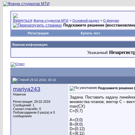
Форум студентов МТИ
>
Основной раздел
>
О форуме
Подскажите решение (восстановлен
Регистрация
Купить тест
Важная информация
Незарегист
Уважаемый
29.02.2016, 00:16
mariya243
Подскажите решение 
Новичок
Задача. Поставить задачу линейно
множества планов; вектор С – век
Регистрация: 29.02.2016
Сообщений: 1
max(CX)
Сказал спасибо: 0
C=(5;7)
Поблагодарили 0 раз(а) в 0
сообщениях
A=(3;0)
B=(9;0)
D=(0;12)
E=(8;11)