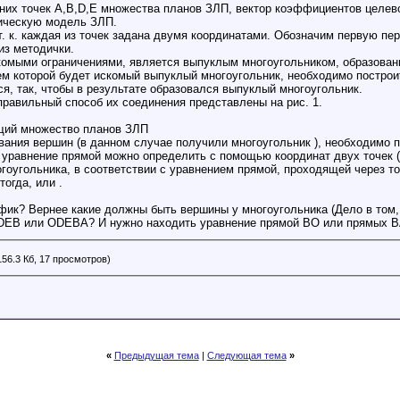
них точек A,B,D,E множества планов ЗЛП, вектор коэффициентов целев
ическую модель ЗЛП.
. к. каждая из точек задана двумя координатами. Обозначим первую пер
из методички.
омыми ограничениями, является выпуклым многоугольником, образованн
м которой будет искомый выпуклый многоугольник, необходимо построи
ся, так, чтобы в результате образовался выпуклый многоугольник.
правильный способ их соединения представлены на рис. 1.
ющий множество планов ЗЛП
ания вершин (в данном случае получили многоугольник ), необходимо п
к уравнение прямой можно определить с помощью координат двух точек (х
гоугольника, в соответствии с уравнением прямой, проходящей через то
 тогда, или .
фик? Вернее какие должны быть вершины у многоугольника (Дело в том,
DEB или ODEBA? И нужно находить уравнение прямой BO или прямых B
156.3 Кб, 17 просмотров)
«
Предыдущая тема
|
Следующая тема
»