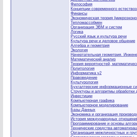
Философия
Концепции современного естество
Финансы
Экономическая теория (микроэконо
Тепломассобмен
Организация ЭВМ и систем
Логика
Русский язык и культура речи
Культура речи и деловое общение
Алгебра и геометрия
Экология
Начертательная геометрия. Инжен
Математический анализ
Теория вероятностей, математичес
Политология
Информатика v2
Правоведение
Культурология
Бухгалтерские информационные с
Структуры и алгоритмы обработки
Инвестиции
Компьютерная графика
Компьютерное моделирование
Базы Данных
Экономика и организация производ
История международных отношений
Программирование и основы алгор
Технические средства автоматизац
Организация межличностных и гру