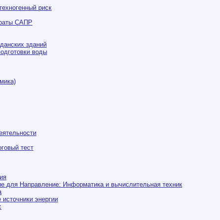
техногенный риск
араты САПР
данских зданий
подготовки воды
мика)
еятельности
оговый тест
ия
е для Направление: Информатика и вычислительная техник
а
 источники энергии
с