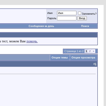
Имя
Запомнить?
Пароль
Сообщения за день
Поиск
а тест, можем Вам
помочь.
Страница 1 из 2
1
2
>
Опции темы
Опции просмотра
#
1