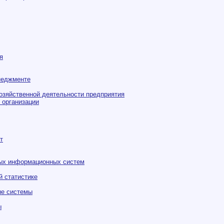
я
неджменте
озяйственной деятельности предприятия
 организации
т
ных информационных систем
й статистике
е системы
ы