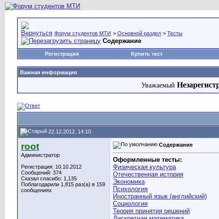
Форум студентов МТИ
>
Основной раздел
>
Тесты
Содержание
Регистрация
Купить тест
Важная информация
Незарегист
Уважаемый
22.12.2012, 14:10
root
Содержание
Администратор
Оформленные тесты:
Физическая культура
Регистрация: 10.10.2012
Сообщений: 374
Отечественная история
Сказал спасибо: 1,135
Экономика
Поблагодарили 1,815 раз(а) в 159
Психология
сообщениях
Иностранный язык (английский)
Социология
Теория принятия решений
Дискретная математика