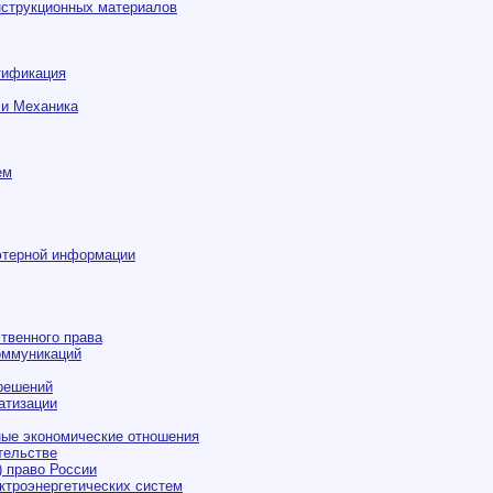
нструкционных материалов
тификация
 и Механика
ем
ютерной информации
ственного права
оммуникаций
решений
атизации
ые экономические отношения
тельстве
) право России
ктроэнергетических систем