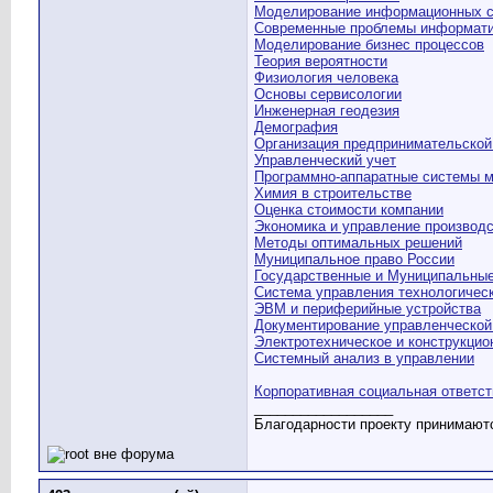
Моделирование информационных 
Cовременные проблемы информати
Моделирование бизнес процессов
Теория вероятности
Физиология человека
Основы сервисологии
Инженерная геодезия
Демография
Организация предпринимательской
Управленческий учет
Программно-аппаратные системы м
Химия в строительстве
Оценка стоимости компании
Экономика и управление производ
Методы оптимальных решений
Муниципальное право России
Государственные и Муниципальны
Система управления технологичес
ЭВМ и периферийные устройства
Документирование управленческой
Электротехническое и конструкци
Системный анализ в управлении
Корпоративная социальная ответст
__________________
Благодарности проекту принимаю