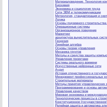
Материаловедение. Технология ко
Биохимия
Экономика и социология труда
Сети ЭВМ и телекоммуникации
Метрология, стандартизация и сер
Логика
Основы подземного строительства
Операционные системы
Организационное поведение
Маркетинг
архитектура вычислительных сист
Геодезия
Линейная алгебра
Основы теории управления
Механика грунтов
Методы и средства защиты компь
Управление проектами
Системы реального времени
Искусственные нейронные сети
Аудит
История отечественного и государ
Менеджмент профессиональных к
Строительные материалы
Методы принятия управленческих 
Программирование и основы автом
Управление качеством
Мировая экономика и международн
Технологические процессы в строи
Конституционное (государственное
Релейная защита и автоматика эле