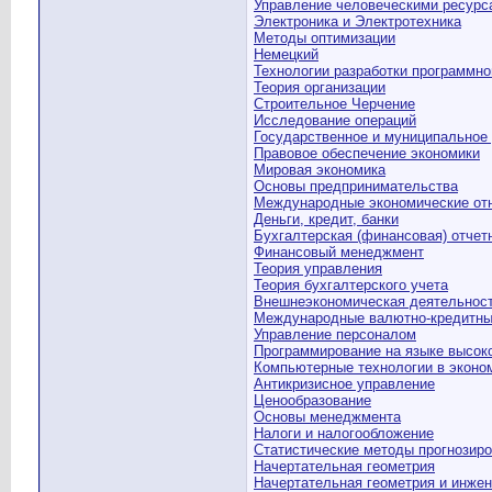
Управление человеческими ресурс
Электроника и Электротехника
Методы оптимизации
Немецкий
Технологии разработки программно
Теория организации
Строительное Черчение
Исследование операций
Государственное и муниципальное
Правовое обеспечение экономики
Мировая экономика
Основы предпринимательства
Международные экономические от
Деньги, кредит, банки
Бухгалтерская (финансовая) отчет
Финансовый менеджмент
Теория управления
Теория бухгалтерского учета
Внешнеэкономическая деятельнос
Международные валютно-кредитны
Управление персоналом
Программирование на языке высоко
Компьютерные технологии в эконом
Антикризисное управление
Ценообразование
Основы менеджмента
Налоги и налогообложение
Статистические методы прогнозиро
Начертательная геометрия
Начертательная геометрия и инже