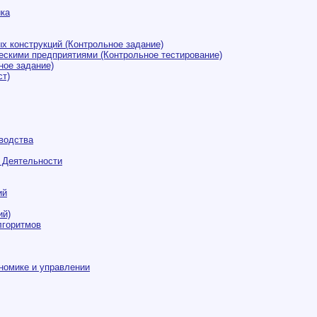
ика
х конструкций (Контрольное задание)
ескими предприятиями (Контрольное тестирование)
ное задание)
ст)
водства
 Деятельности
ий
ий)
лгоритмов
номике и управлении