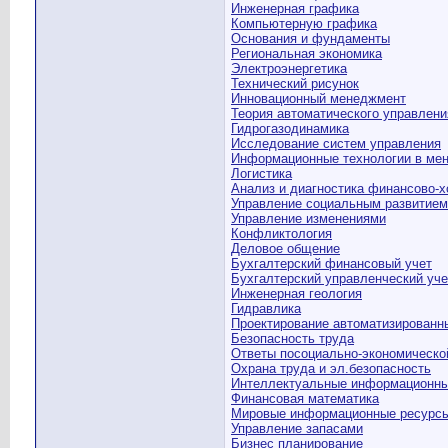
Инженерная графика
Компьютерную графика
Основания и фундаменты
Региональная экономика
Электроэнергетика
Технический рисунок
Инновационный менеджмент
Теория автоматического управлени
Гидрогазодинамика
Исследование систем управления
Информационные технологии в ме
Логистика
Анализ и диагностика финансово-х
Управление социальным развитием
Управление изменениями
Конфликтология
Деловое общение
Бухгалтерский финансовый учет
Бухгалтерский управленческий уче
Инженерная геология
Гидравлика
Проектирование автоматизирован
Безопасность труда
Ответы посоциально-экономическо
Охрана труда и эл.безопасность
Интеллектуальные информационны
Финансовая математика
Мировые информационные ресурс
Управление запасами
Бизнес планирование