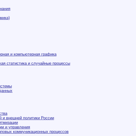
знания
мика)
ерная и компьютерная графика
кая статистика и случайные процессы
истемы
 данных
ства
 и внешней политики России
итмизации
ии и управления
пповых коммуникационных процессов