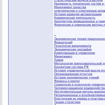
Статистические модели и методы
Надежность технических систем и 
Менеджмент качества
электрические и электронные апп
История развития автоматизации
Коммерческая деятельность
Архитектура промышленных и граж
Физические и химические методы 
--
Экономическая теория (макроэконо
Французский
Психология менеджмента
Экономическая география
Коммуникации в управлении
Менеджмент
Химия
Методология преподавательской д
Бюджетная система РФ
История управленческой мысли ит
Организационная культура
История экономических учений
Финансы и кредит
Социология и психология управлен
Человеко-машинное взаимодействи
Инструментальные методы анализ
Нетрадиционные и возобновляемые
Конструкции из дерева и пластмас
Теория статистики