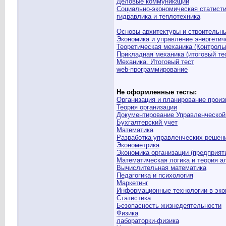
Деловые коммуникации
Социально-экономическая статист
гидравлика и теплотехника
Основы архитектуры и строительны
Экономика и управление энергетич
Теоретическая механика (Контроль
Прикладная механика (итоговый те
Механика. Итоговый тест
web-программирование
Не оформленные тесты:
Организация и планирование произ
Теория организации
Документирование Управленческой
Бухгалтерский учет
Математика
Разработка управленческих решен
Эконометрика
Экономика организации (предприят
Математическая логика и теория а
Вычислительная математика
Педагогика и психология
Маркетинг
Информационные технологии в эко
Статистика
Безопасность жизнедеятельности
Физика
лабораторки-физика