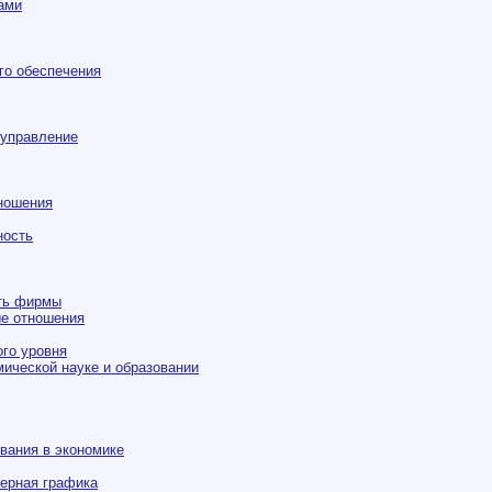
ами
го обеспечения
 управление
ношения
ность
ть фирмы
е отношения
го уровня
ической науке и образовании
вания в экономике
нерная графика