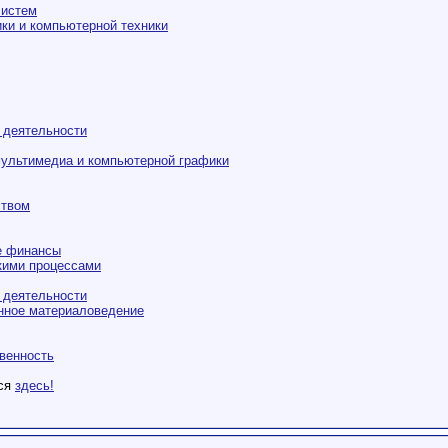
систем
ки и компьютерной техники
 деятельности
ультимедиа и компьютерной графики
ством
е финансы
кими процессами
 деятельности
онное материаловедение
венность
тся
здесь!