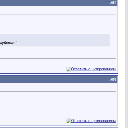
#
654
луйста!!!
#
655