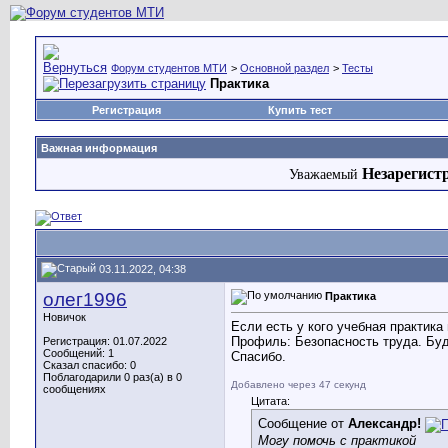
Форум студентов МТИ
>
Основной раздел
>
Тесты
Практика
Регистрация
Купить тест
Важная информация
Незарегист
Уважаемый
03.11.2022, 04:38
олег1996
Практика
Новичок
Если есть у кого учебная практик
Профиль: Безопасность труда. Бу
Регистрация: 01.07.2022
Сообщений: 1
Спасибо.
Сказал спасибо: 0
Поблагодарили 0 раз(а) в 0
Добавлено через 47 секунд
сообщениях
Цитата:
Сообщение от
Александр!
Могу помочь с практикой