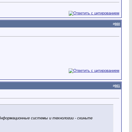
#
660
#
661
 Информационные системы и технологии - скиньте