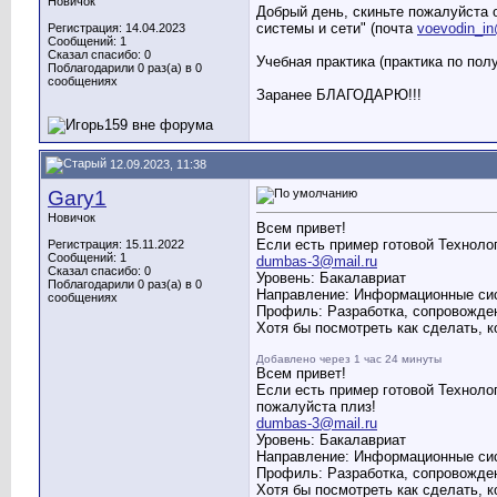
Новичок
Добрый день, скиньте пожалуйста 
системы и сети" (почта
voevodin_in
Регистрация: 14.04.2023
Сообщений: 1
Сказал спасибо: 0
Учебная практика (практика по по
Поблагодарили 0 раз(а) в 0
сообщениях
Заранее БЛАГОДАРЮ!!!
12.09.2023, 11:38
Gary1
Новичок
Всем привет!
Если есть пример готовой Техноло
Регистрация: 15.11.2022
Сообщений: 1
dumbas-3@mail.ru
Сказал спасибо: 0
Уровень: Бакалавриат
Поблагодарили 0 раз(а) в 0
Направление: Информационные сис
сообщениях
Профиль: Разработка, сопровожде
Хотя бы посмотреть как сделать, к
Добавлено через 1 час 24 минуты
Всем привет!
Если есть пример готовой Техноло
пожалуйста плиз!
dumbas-3@mail.ru
Уровень: Бакалавриат
Направление: Информационные сис
Профиль: Разработка, сопровожде
Хотя бы посмотреть как сделать, к