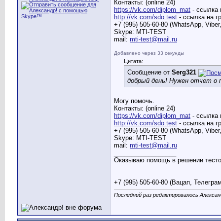
Контакты: (online 24)
https://vk.com/diplom_mat
- ссылка 
http://vk.com/sdo.test
- ссылка на г
+7 (995) 505-60-80 (WhatsApp, Viber
Skype: MTI-TEST
mail:
mti-test@mail.ru
Добавлено через 33 секунды
Цитата:
Сообщение от
Serg321
добрый день! Нужен отчет о 
Могу помочь.
Контакты: (online 24)
https://vk.com/diplom_mat
- ссылка 
http://vk.com/sdo.test
- ссылка на г
+7 (995) 505-60-80 (WhatsApp, Viber
Skype: MTI-TEST
mail:
mti-test@mail.ru
__________________
Оказываю помощь в решении тестов
+7 (995) 505-60-80 (Вацап, Телегра
Последний раз редактировалось Александ