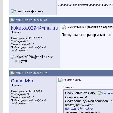
Последний раз редактировалось Gary1; 1
12.12.2023, 08:28
koketka0294@mail.ru
Практика по строит
Новичок
Прошу скиньте припер изыскател
Регистрация: 12.12.2023
Сообщений: 1
Сказал спасибо: 0
Поблагодарили 0 раз(а) в 0
сообщениях
17.12.2023, 17:32
Саша Мэл
Новичок
Цитата:
Регистрация: 14.11.2023
Сообщение от
Gary1
Сообщений: 3
Всем привет!
Сказал спасибо: 0
Поблагодарили 0 раз(а) в 0
Если есть пример готовой Те
сообщениях
пожалуйста плиз!
dumbas-3@mail.ru
Уровень: Бакалавриат