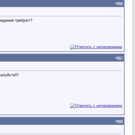
#
656
хождения требуют?
#
657
алуйста!!!
#
658