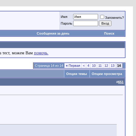
Имя
Запомнить?
Пароль
Сообщения за день
Поиск
а тест, можем Вам
помочь.
Страница 14 из 14
«
Первая
<
4
10
11
12
13
14
Опции темы
Опции просмотра
#
651