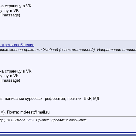
на страницу в VK
руппу в VK
, Imassage)
прохождении практики Учебной (ознакомительной). Направление строи
на страницу в VK
руппу в VK
, Imassage)
, написании курсовых, рефератов, практик, ВКР, МД.
мм). Почта:
mti-test@mail.ru
р!; 14.12.2022 в
12:57
. Причина: Добавлено сообщение