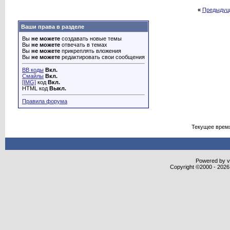
«
Предыдущ
Ваши права в разделе
Вы
не можете
создавать новые темы
Вы
не можете
отвечать в темах
Вы
не можете
прикреплять вложения
Вы
не можете
редактировать свои сообщения
BB коды
Вкл.
Смайлы
Вкл.
[IMG]
код
Вкл.
HTML код
Выкл.
Правила форума
Текущее врем
Powered by vB
Copyright ©2000 - 2026,