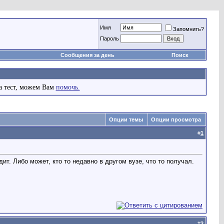
Имя
Запомнить?
Пароль
Сообщения за день
Поиск
а тест, можем Вам
помочь.
Опции темы
Опции просмотра
#
1
ит. Либо может, кто то недавно в другом вузе, что то получал.
#
2