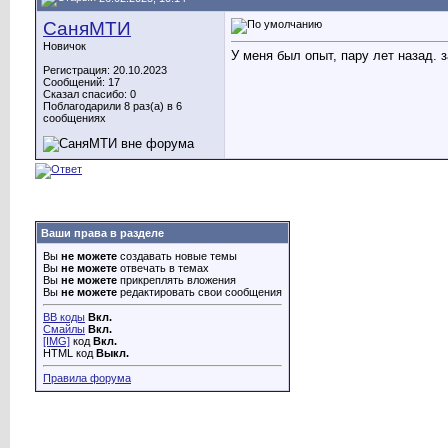
СаняМТИ
Новичок
У меня был опыт, пару лет назад.
Регистрация: 20.10.2023
Сообщений: 17
Сказал спасибо: 0
Поблагодарили 8 раз(а) в 6
сообщениях
Ваши права в разделе
Вы
не можете
создавать новые темы
Вы
не можете
отвечать в темах
Вы
не можете
прикреплять вложения
Вы
не можете
редактировать свои сообщения
BB коды
Вкл.
Смайлы
Вкл.
[IMG]
код
Вкл.
HTML код
Выкл.
Правила форума