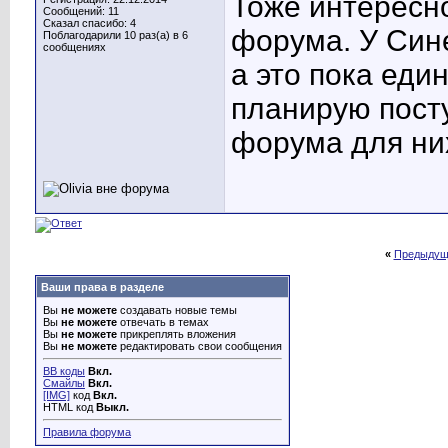
Тоже интересн
Сообщений: 11
Сказал спасибо: 4
форума. У Син
Поблагодарили 10 раз(а) в 6
сообщениях
а это пока еди
планирую посту
форума для ни
«
Предыдущ
Ваши права в разделе
Вы
не можете
создавать новые темы
Вы
не можете
отвечать в темах
Вы
не можете
прикреплять вложения
Вы
не можете
редактировать свои сообщения
BB коды
Вкл.
Смайлы
Вкл.
[IMG]
код
Вкл.
HTML код
Выкл.
Правила форума