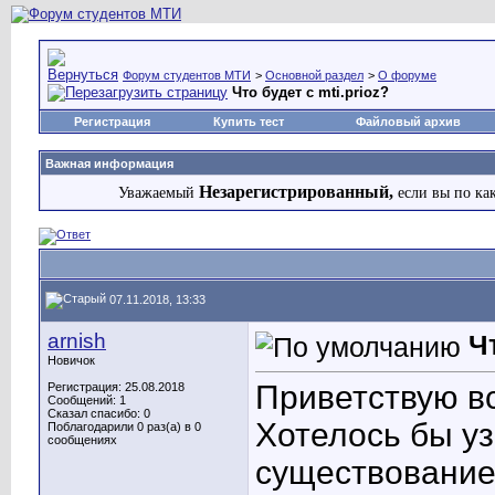
Форум студентов МТИ
>
Основной раздел
>
О форуме
Что будет с mti.prioz?
Регистрация
Купить тест
Файловый архив
Важная информация
Незарегистрированный,
Уважаемый
если вы по ка
07.11.2018, 13:33
arnish
Ч
Новичок
Приветствую вс
Регистрация: 25.08.2018
Сообщений: 1
Сказал спасибо: 0
Хотелось бы уз
Поблагодарили 0 раз(а) в 0
сообщениях
существование