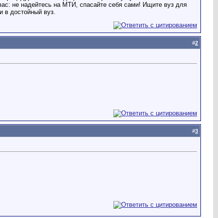
ас: не надейтесь на МТИ, спасайте себя сами! Ищите вуз для
и в достойный вуз.
#
2
#
3