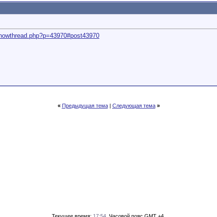
u/showthread.php?p=43970#post43970
«
Предыдущая тема
|
Следующая тема
»
Текущее время:
17:54
. Часовой пояс GMT +4.