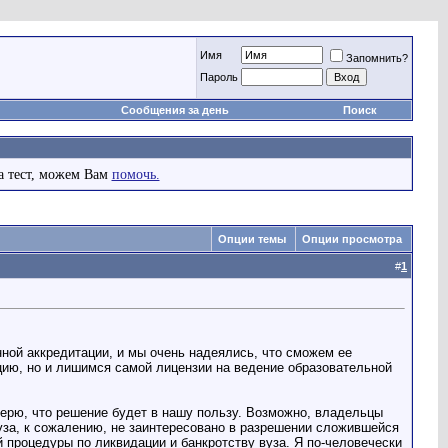
Имя
Запомнить?
Пароль
Сообщения за день
Поиск
а тест, можем Вам
помочь.
Опции темы
Опции просмотра
#
1
нной аккредитации, и мы очень надеялись, что сможем ее
цию, но и лишимся самой лицензии на ведение образовательной
верю, что решение будет в нашу пользу. Возможно, владельцы
 вуза, к сожалению, не заинтересовано в разрешении сложившейся
й процедуры по ликвидации и банкротству вуза. Я по-человечески