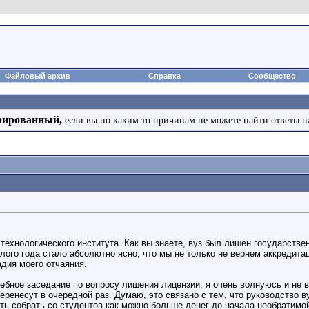
Файловый архив
Справка
Сообщество
рированный,
если вы по каким то причинам не можете найти ответы н
технологического института. Как вы знаете, вуз был лишен государстве
лого года стало абсолютно ясно, что мы не только не вернем аккредита
адия моего отчаяния.
ебное заседание по вопросу лишения лицензии, я очень волнуюсь и не 
перенесут в очередной раз. Думаю, это связано с тем, что руководство
еть собрать со студентов как можно больше денег до начала необратимо