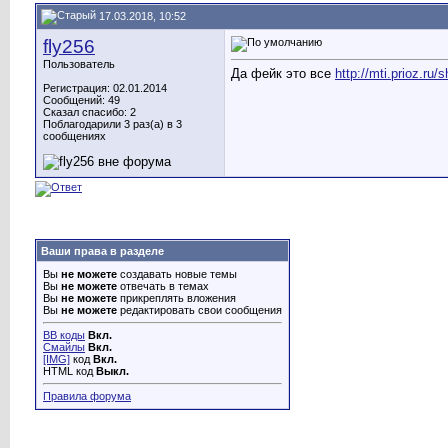
17.03.2018, 10:52
fly256
Пользователь
Да фейк это все
http://mti.prioz.r
Регистрация: 02.01.2014
Сообщений: 49
Сказал спасибо: 2
Поблагодарили 3 раз(а) в 3
сообщениях
Ваши права в разделе
Вы
не можете
создавать новые темы
Вы
не можете
отвечать в темах
Вы
не можете
прикреплять вложения
Вы
не можете
редактировать свои сообщения
BB коды
Вкл.
Смайлы
Вкл.
[IMG]
код
Вкл.
HTML код
Выкл.
Правила форума