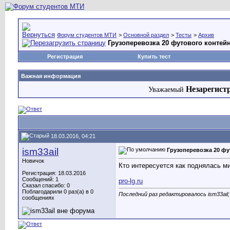
Форум студентов МТИ
>
Основной раздел
>
Тесты
>
Архив
Грузоперевозка 20 футового контей
Регистрация
Купить тест
Важная информация
Незарегист
Уважаемый
18.03.2016, 04:21
ism33ail
Грузоперевозка 20 ф
Новичок
Кто интересуется как поднялась м
Регистрация: 18.03.2016
Сообщений: 1
pro-lg.ru
Сказал спасибо: 0
Поблагодарили 0 раз(а) в 0
Последний раз редактировалось ism33ail;
сообщениях