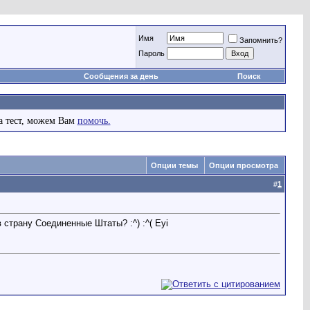
Имя
Запомнить?
Пароль
Сообщения за день
Поиск
а тест, можем Вам
помочь.
Опции темы
Опции просмотра
#
1
страну Соединенные Штаты? :^) :^( Eyi