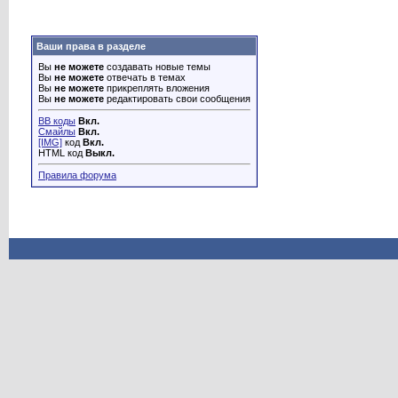
Ваши права в разделе
Вы
не можете
создавать новые темы
Вы
не можете
отвечать в темах
Вы
не можете
прикреплять вложения
Вы
не можете
редактировать свои сообщения
BB коды
Вкл.
Смайлы
Вкл.
[IMG]
код
Вкл.
HTML код
Выкл.
Правила форума