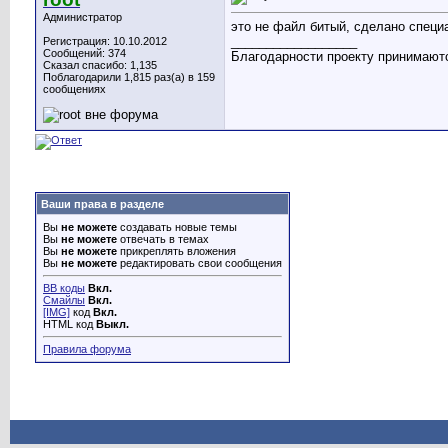
Администратор
это не файл битый, сделано специ
__________________
Регистрация: 10.10.2012
Сообщений: 374
Благодарности проекту принимаю
Сказал спасибо: 1,135
Поблагодарили 1,815 раз(а) в 159
сообщениях
Ваши права в разделе
Вы
не можете
создавать новые темы
Вы
не можете
отвечать в темах
Вы
не можете
прикреплять вложения
Вы
не можете
редактировать свои сообщения
BB коды
Вкл.
Смайлы
Вкл.
[IMG]
код
Вкл.
HTML код
Выкл.
Правила форума