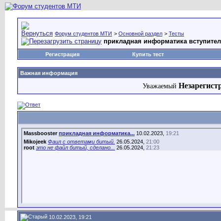
Форум студентов МТИ
>
Основной раздел
>
Тесты
прикладная информатика вступител
Регистрация
Купить тест
Важная информация
Незарегист
Уважаемый
Massbooster
прикладная информатика...
10.02.2023,
19:21
Mikojeek
Фаил с ответами битый.
26.05.2024,
21:00
root
это не файл битый, сделано...
26.05.2024,
21:23
10.02.2023, 19:21