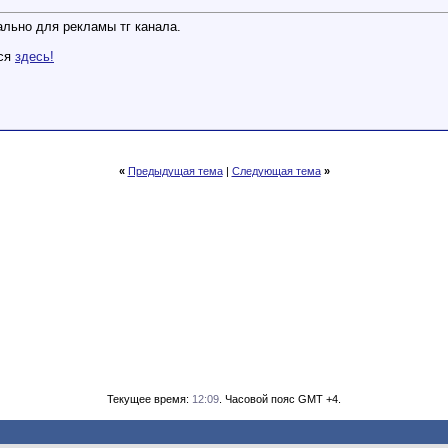
ально для рекламы тг канала.
тся
здесь!
«
Предыдущая тема
|
Следующая тема
»
Текущее время:
12:09
. Часовой пояс GMT +4.