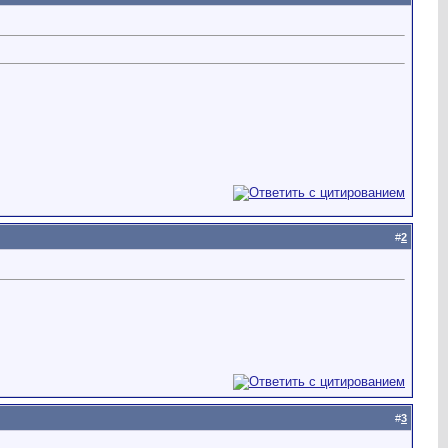
#
2
#
3