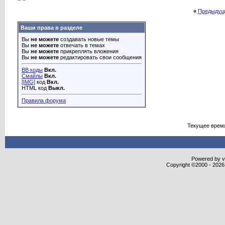
«
Предыдущ
Ваши права в разделе
Вы
не можете
создавать новые темы
Вы
не можете
отвечать в темах
Вы
не можете
прикреплять вложения
Вы
не можете
редактировать свои сообщения
BB коды
Вкл.
Смайлы
Вкл.
[IMG]
код
Вкл.
HTML код
Выкл.
Правила форума
Текущее врем
Powered by vB
Copyright ©2000 - 2026,