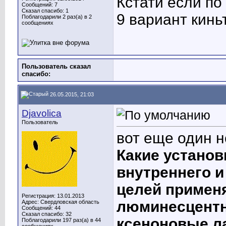
Кстати если п
Сообщений: 7
Сказал спасибо: 1
9 вариант кинь
Поблагодарили 2 раз(а) в 2
сообщениях
Пользователь сказал
cпасибо:
26.05.2015, 21:03
Djavolica
Пользователь
вот еще один н
Какие устано
внутреннего и
целей примен
Регистрация: 13.01.2013
люминесцентн
Адрес: Свердловская область
Сообщений: 44
Сказал спасибо: 32
ксеноновые 
Поблагодарили 197 раз(а) в 44