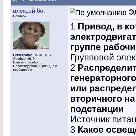
алексей бо.
Э
Новичок
1
Привод, в ко
электродвига
группе рабоч
Групповой эле
Регистрация: 15.02.2013
Сообщений: 9
Сказал спасибо: 5
2
Распределит
Поблагодарили 86 раз(а) в 8
сообщениях
генераторного
или распреде
вторичного н
подстанции
Источник пита
3
Какое освещ