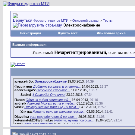
Форум студентов МТИ
>
Основной раздел
>
Тесты
Электроснабжение
Регистрация
Купить тест
Файловый архив
Важная информация
Незарегистрированный,
Уважаемый
если вы по ка
алексей бо.
Электроснабжение
19.03.2013,
14:39
Филлимон
Добавлю вопросы и ответы...
14.04.2013,
15:37
александр22
Огромное спасибо! ...
11.07.2015,
18:57
Sashel
:) Спасибо! Отлично!
23.12.2016,
07:34
Павел
Один из видов контактной...
16.04.2013,
07:16
andreik
Алексей.Может есть у тебя...
03.12.2013,
23:36
vasek
Электрические машины, ну там...
04.12.2013,
19:57
Улитка
Кстати если по электрическим...
03.03.2014,
21:41
Djavolica
вот еще один новый вопрос:...
26.05.2015,
21:03
katerinatek2015@mail.ru
Ребята, нужна помощь....
15.04.2017,
21:14
grh57
огромное спасибо
10.01.2021,
13:37
Marser
Всем привет, проблемы с...
07.10.2024,
21:03
19.03.2013, 14:39