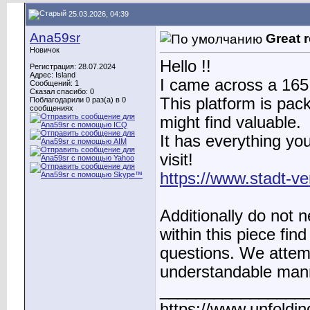
25.03.2026, 04:39
Ana59sr
Great r
Новичок
Hello !!
Регистрация: 28.07.2024
Адрес: Island
I came across a 165 g
Сообщений: 1
Сказал спасибо: 0
This platform is pack
Поблагодарили 0 раз(а) в 0
сообщениях
might find valuable.
It has everything you
visit!
https://www.stadt-ve
Additionally do not ne
within this piece fi
questions. We attempt
understandable man
________________
https://www.unfoldi