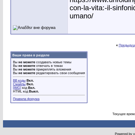
con-la-vita:-il-sinfo
umano/
«
Предыдущ
Ваши права в разделе
Вы
не можете
создавать новые темы
Вы
не можете
отвечать в темах
Вы
не можете
прикреплять вложения
Вы
не можете
редактировать свои сообщения
BB коды
Вкл.
Смайлы
Вкл.
[IMG]
код
Вкл.
HTML код
Выкл.
Правила форума
Текущее врем
Powered by vB