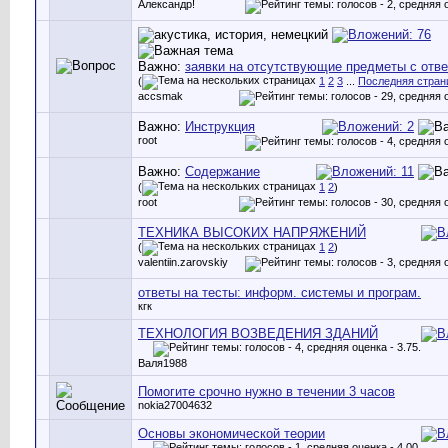
Александр!
Важно:
заявки на отсутствующие предметы с отв
(
1
2
3
...
Последняя стран
accsmak
Важно:
Инструкция
root
Важно:
Содержание
(
1
2
)
root
ТЕХНИКА ВЫСОКИХ НАПРЯЖЕНИЙ
(
1
2
)
valentiin.zarovskiy
ответы на тесты: информ. системы и програм.
кгк
ТЕХНОЛОГИЯ ВОЗВЕДЕНИЯ ЗДАНИЙ
Валя1988
Помогите срочно нужно в течении 3 часов
nokia27004632
Основы экономической теории