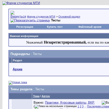
Форум студентов МТИ
>
Основной раздел
Тесты
Регистрация
Купить тест
Файловый архив
Важная информация
Незарегистрированный,
Уважаемый
если вы по ка
Подразделы
: Тесты
Раздел
Архив
Темы раздела
: Тесты
Тема
/
Автор
Важно:
Практики, Курсовые работы, ВКР.
(
1
2
3
...
Последняя стран