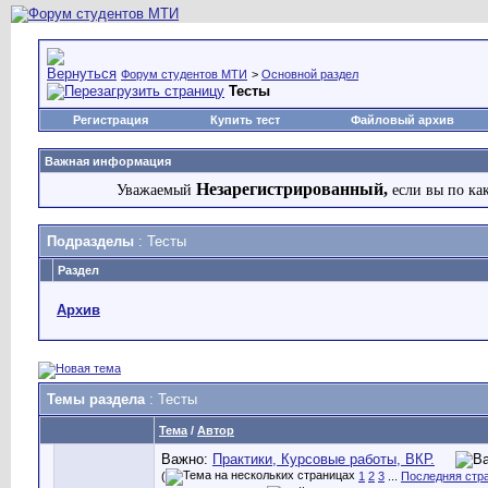
Форум студентов МТИ
>
Основной раздел
Тесты
Регистрация
Купить тест
Файловый архив
Важная информация
Незарегистрированный,
Уважаемый
если вы по ка
Подразделы
: Тесты
Раздел
Архив
Темы раздела
: Тесты
Тема
/
Автор
Важно:
Практики, Курсовые работы, ВКР.
(
1
2
3
...
Последняя стр