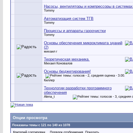
Насосы, вентиляторы и компрессоры в системах
Tommy
Автоматизация систем ТГВ
Tommy
Процессы и аппараты газоочистки
Tommy
Основы обеспечения микроклимата зданий
(2)
михаил г
Теоретическая механика.
Михаил Коновалов
Основы бюджетирования!
Киллер
Технологии разработки программного
обеспечения
Alena_t
Опции просмотра
Показаны темы с 121 по 140 из 1078
Критерий сортировки
Порядок отображения
Показать