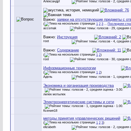
Александр!
Важно:
заявки на отсутствующие предметы с от
(
1
2
3
...
Последняя стр
accsmak
Важно:
Инструкция
root
Важно:
Содержание
(
1
2
)
root
Информационные технологии
(
1
2
)
Адель
Экономика и организация производства
лилек мотылек
Электроэнергетические системы и сети
Ксения18
методы принятия управленческих решений
(
1
2
3
)
elizabeth