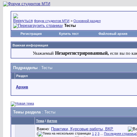
Форум студентов МТИ
>
Основной раздел
Тесты
Регистрация
Купить тест
Файловый архив
Важная информация
Незарегистрированный,
Уважаемый
если вы по ка
Подразделы
: Тесты
Раздел
Архив
Темы раздела
: Тесты
Тема
/
Автор
Важно:
Практики, Курсовые работы, ВКР.
(
1
2
3
...
Последняя страница