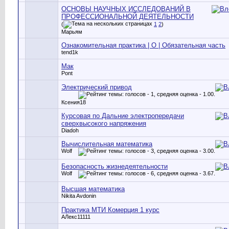
ОСНОВЫ НАУЧНЫХ ИССЛЕДОВАНИЙ В
ПРОФЕССИОНАЛЬНОЙ ДЕЯТЕЛЬНОСТИ
(
1
2
)
Марьям
Ознакомительная практика | О | Обязательная часть
tend1k
Мак
Pont
Электрический привод
Ксения18
Курсовая по Дальние электропередачи
сверхвысокого напряжения
Diadoh
Вычислительная математика
Wolf
Безопасность жизнедеятельности
Wolf
Высшая математика
Nikita Avdonin
Практика МТИ Комерция 1 курс
АЛекс11111