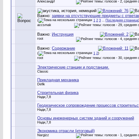
Александр!
Важно:
заявки на отсутствующие предметы с ответа
(
1
2
3
...
Последняя страница
accsmak
Важно:
Инструкция
root
Важно:
Содержание
(
1
2
)
root
Электрические станции и подстанции.
Classic
Прикладная механика
Defik
Строительная физика
Нади,7,8
Геодезическое сопровождение процессов строительс
Нади,7,8
Основы инеженерных систем зданий и сооружений
Нади,7,8
Экономика отрасли (итоговый)
Nargizz